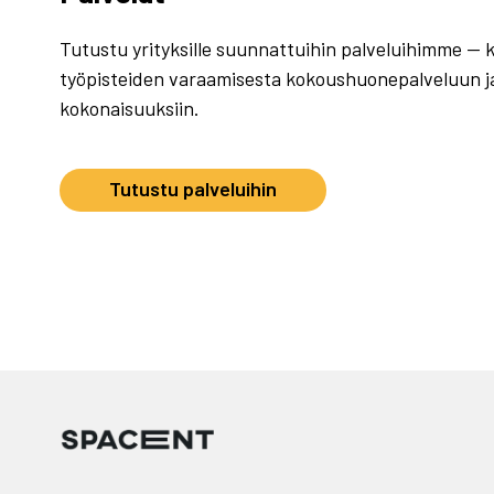
Tutustu yrityksille suunnattuihin palveluihimme — k
työpisteiden varaamisesta kokoushuonepalveluun ja
kokonaisuuksiin.
Tutustu palveluihin