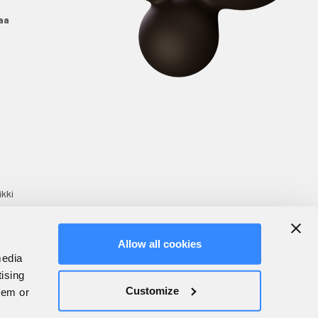
aa
ikki
Allow all cookies
media
tising
Customize
hem or