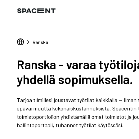
Ranska
Ranska - varaa työtilo
yhdellä sopimuksella.
Tarjoa tiimillesi joustavat työtilat kaikkialla — ilma
epävarmuutta kokonaiskustannuksista. Spacentin tue
toimistoportfolion yhdistämällä omat toimistot ja jo
hallintaportaali, tuhannet työtilat käytössäsi.