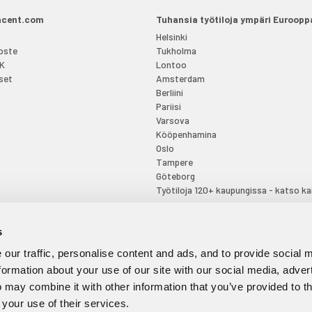
acent.com
Tuhansia työtiloja ympäri Euroopp
Helsinki
oste
Tukholma
KK
Lontoo
set
Amsterdam
Berliini
Pariisi
Varsova
Kööpenhamina
Oslo
Tampere
Göteborg
Työtiloja 120+ kaupungissa - katso ka
s
our traffic, personalise content and ads, and to provide social 
Tilaa uutiskirje
formation about your use of our site with our social media, adver
 may combine it with other information that you’ve provided to t
 your use of their services.