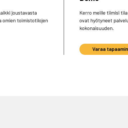
aikki joustavasta
Kerro meille tiimisi 
 omien toimistotilojen
ovat hyötyneet palvel
kokonaisuuden.
Varaa tapaami