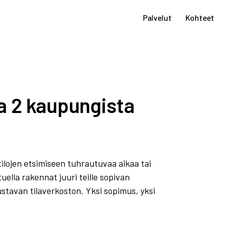
Palvelut
Kohteet
ja 2 kaupungista
n tilojen etsimiseen tuhrautuvaa aikaa tai
lla rakennat juuri teille sopivan
ustavan tilaverkoston. Yksi sopimus, yksi