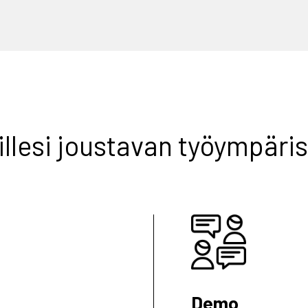
millesi joustavan työympäri
Demo