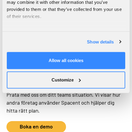
may combine it with other information that you’ve
Se hur Spacents planer fungerar för företag, från
provided to them or that they’ve collected from your use
månadsvis tillgång till skrivbord till kontorshubbar
of their services.
och mötesrum.
Se företagsplaner
Show details
Allow all cookies
Demo
Customize
Prata med oss om ditt teams situation. Vi visar hur
andra företag använder Spacent och hjälper dig
hitta rätt plan.
Boka en demo