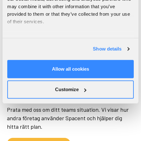
may combine it with other information that you’ve
Se hur Spacents planer fungerar för företag, från
provided to them or that they’ve collected from your use
månadsvis tillgång till skrivbord till kontorshubbar
of their services.
och mötesrum.
Se företagsplaner
Show details
Allow all cookies
Customize
Demo
Prata med oss om ditt teams situation. Vi visar hur
andra företag använder Spacent och hjälper dig
hitta rätt plan.