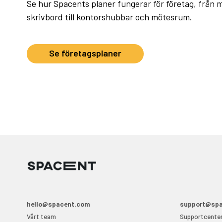
Se hur Spacents planer fungerar för företag, från må
skrivbord till kontorshubbar och mötesrum.
Se företagsplaner
hello@spacent.com
support@sp
Vårt team
Supportcente