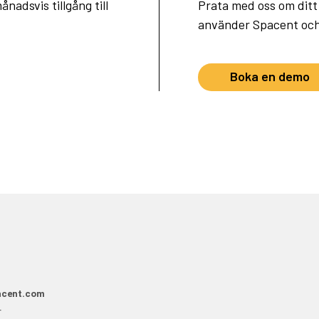
nadsvis tillgång till
Prata med oss om ditt 
använder Spacent och h
Boka en demo
acent.com
r